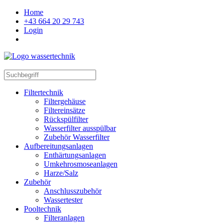
Home
+43 664 20 29 743
Login
Filtertechnik
Filtergehäuse
Filtereinsätze
Rückspülfilter
Wasserfilter ausspülbar
Zubehör Wasserfilter
Aufbereitungsanlagen
Enthärtungsanlagen
Umkehrosmoseanlagen
Harze/Salz
Zubehör
Anschlusszubehör
Wassertester
Pooltechnik
Filteranlagen